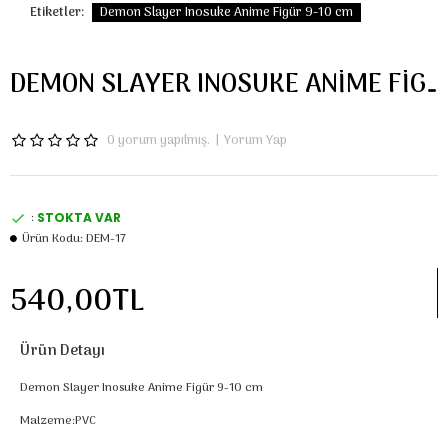
Etiketler:
Demon Slayer Inosuke Anime Figür 9-10 cm
DEMON SLAYER INOSUKE ANIME FIGÜR 9-10 CM
0 yorum yapılmış.
|
Yorum Yap
:
STOKTA VAR
Ürün Kodu:
DEM-17
540,00TL
Ürün Detayı
Demon Slayer Inosuke Anime Figür 9-10 cm
Malzeme:PVC