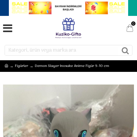
0
Figürler
Demon Slayer Inosuke Anime Figür 9-10 cm